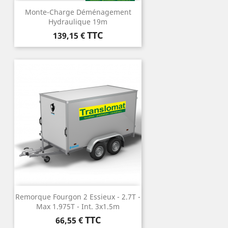
Monte-Charge Déménagement
Hydraulique 19m
Prix
TTC
139,15 €
Remorque Fourgon 2 Essieux - 2.7T -
Max 1.975T - Int. 3x1.5m
Prix
TTC
66,55 €