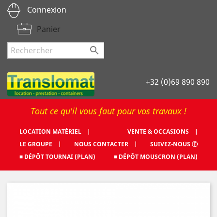
Connexion
Panier

+32 (0)69 890 890
Tout ce qu'il vous faut pour vos travaux !
LOCATION MATÉRIEL |
VENTE & OCCASIONS |
LE GROUPE |
NOUS CONTACTER |
SUIVEZ-NOUS Ⓕ
■ DÉPÔT TOURNAI (PLAN)
■ DÉPÔT MOUSCRON (PLAN)