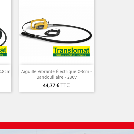
Aperçu rapide

3.8cm
Aiguille Vibrante Éléctrique Ø3cm -
Bandouillaire - 230v
Prix
TTC
44,77 €