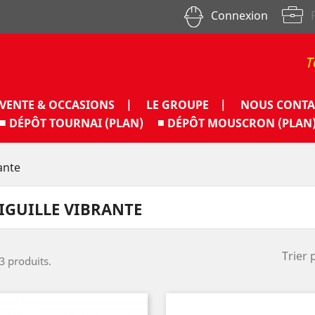
Connexion
T
VENTE & OCCASIONS |
LE GROUPE |
NOUS CONTA
■ DÉPÔT TOURNAI (PLAN)
■ DÉPÔT MOUSCRON (PLAN
rante
IGUILLE VIBRANTE
Trier 
 3 produits.