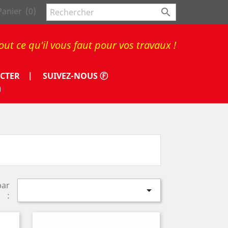
Panier
(0)

out ce qu'il vous faut pour vos travaux !
CTER |
SUIVEZ-NOUS Ⓕ
)
par

: