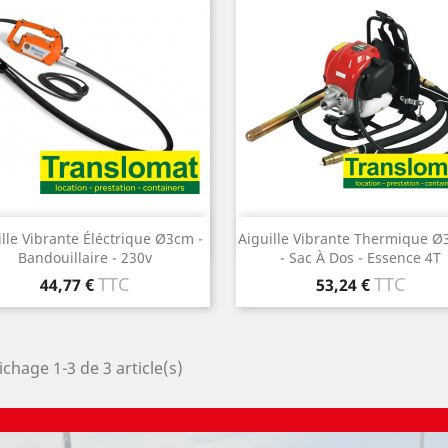
Aperçu rapide
Aperçu rapide


ille Vibrante Éléctrique Ø3cm -
Aiguille Vibrante Thermique Ø
Bandouillaire - 230v
- Sac À Dos - Essence 4T
Prix
TTC
Prix
TTC
44,77 €
53,24 €
ichage 1-3 de 3 article(s)