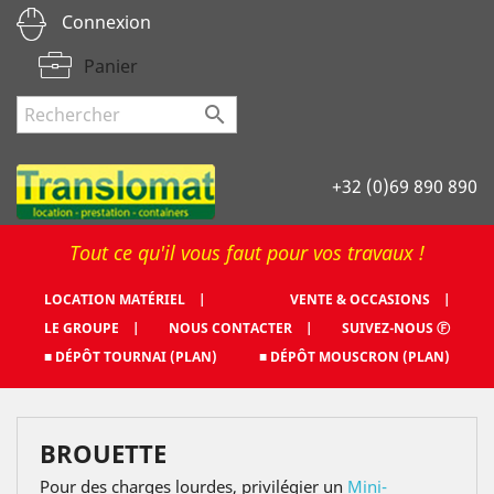
Connexion
Panier

+32 (0)69 890 890
Tout ce qu'il vous faut pour vos travaux !
LOCATION MATÉRIEL |
VENTE & OCCASIONS |
LE GROUPE |
NOUS CONTACTER |
SUIVEZ-NOUS Ⓕ
■ DÉPÔT TOURNAI (PLAN)
■ DÉPÔT MOUSCRON (PLAN)
BROUETTE
Pour des charges lourdes, privilégier un
Mini-