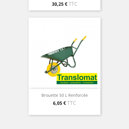
Prix
TTC
30,25 €
Brouette 50 L Renforcée
Prix
TTC
6,05 €