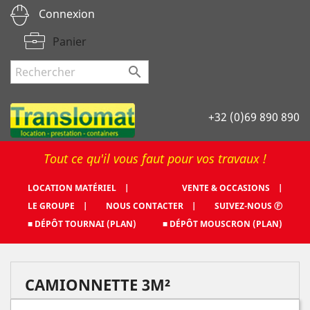
Connexion
Panier

+32 (0)69 890 890
Tout ce qu'il vous faut pour vos travaux !
LOCATION MATÉRIEL |
VENTE & OCCASIONS |
LE GROUPE |
NOUS CONTACTER |
SUIVEZ-NOUS Ⓕ
■ DÉPÔT TOURNAI (PLAN)
■ DÉPÔT MOUSCRON (PLAN)
CAMIONNETTE 3M²