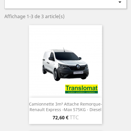

Affichage 1-3 de 3 article(s)
Camionnette 3m³ Attache Remorque-
Renault Express -Max 575KG - Diesel
Prix
TTC
72,60 €