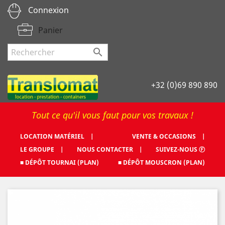
Connexion
Panier

+32 (0)69 890 890
Tout ce qu'il vous faut pour vos travaux !
LOCATION MATÉRIEL |
VENTE & OCCASIONS |
LE GROUPE |
NOUS CONTACTER |
SUIVEZ-NOUS Ⓕ
■ DÉPÔT TOURNAI (PLAN)
■ DÉPÔT MOUSCRON (PLAN)