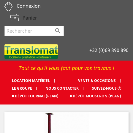
Connexion
Panier

+32 (0)69 890 890
Tout ce qu'il vous faut pour vos travaux !
LOCATION MATÉRIEL |
VENTE & OCCASIONS |
LE GROUPE |
NOUS CONTACTER |
SUIVEZ-NOUS Ⓕ
■ DÉPÔT TOURNAI (PLAN)
■ DÉPÔT MOUSCRON (PLAN)