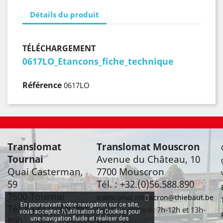
Détails du produit
TÉLÉCHARGEMENT
0617LO_Etancons_fiche_technique
Référence
0617LO
Translomat
Translomat Mouscron
Tournai
Avenue du Château, 10
Quai Casterman,
7700 Mouscron
59
Tél. : +32.(0)56.588.890
7500 Tournai
translomat.mouscron@thiebaut.be
En poursuivant votre navigation sur ce site,
Tél. : +32 (0)69 890
Lundi - vendredi: 7h-12h et 13h-
vous acceptez l\'utilisation de Cookies pour
890
une navigation fluide et réaliser des
16h