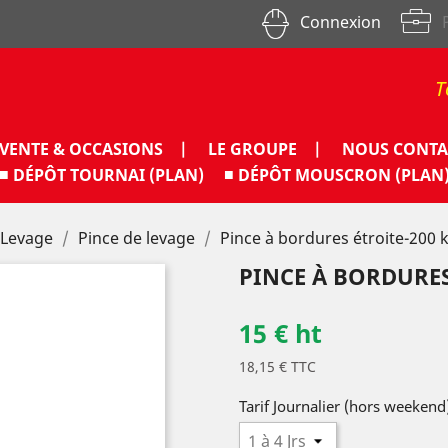
Connexion
T
VENTE & OCCASIONS |
LE GROUPE |
NOUS CONTA
■ DÉPÔT TOURNAI (PLAN)
■ DÉPÔT MOUSCRON (PLAN
Levage
Pince de levage
Pince à bordures étroite-200 
PINCE À BORDURES
15 € ht
18,15 € TTC
Tarif Journalier (hors weekend