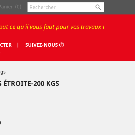
Panier
(0)

out ce qu'il vous faut pour vos travaux !
CTER |
SUIVEZ-NOUS Ⓕ
)
kgs
 ÉTROITE-200 KGS
)