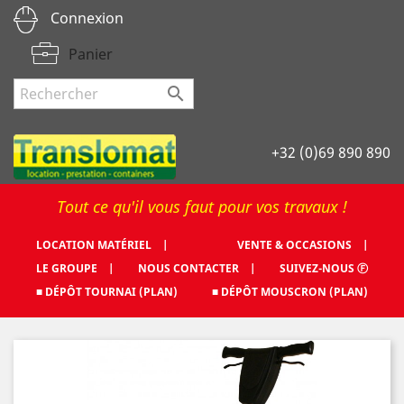
Connexion
Panier

+32 (0)69 890 890
Tout ce qu'il vous faut pour vos travaux !
LOCATION MATÉRIEL |
VENTE & OCCASIONS |
LE GROUPE |
NOUS CONTACTER |
SUIVEZ-NOUS Ⓕ
■ DÉPÔT TOURNAI (PLAN)
■ DÉPÔT MOUSCRON (PLAN)