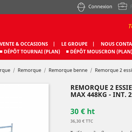
Connexion
T
VENTE & OCCASIONS |
LE GROUPE |
NOUS CONTA
■ DÉPÔT TOURNAI (PLAN)
■ DÉPÔT MOUSCRON (PLAN
orque
Remorque
Remorque benne
Remorque 2 essie
REMORQUE 2 ESSIEU
MAX 448KG - INT. 
30 € ht
36,30 € TTC