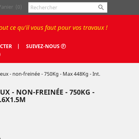
Panier
(0)

out ce qu'il vous faut pour vos travaux !
CTER |
SUIVEZ-NOUS Ⓕ
)
ux - non-freinée - 750Kg - Max 448Kg - Int.
X - NON-FREINÉE - 750KG -
2.6X1.5M