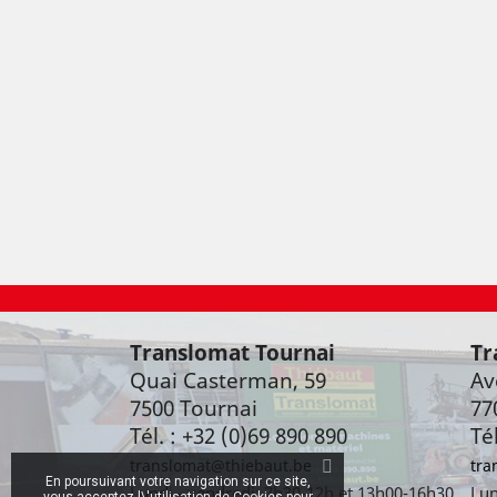
Translomat Tournai
Tr
Quai Casterman, 59
Av
7500 Tournai
77
Tél. : +32 (0)69 890 890
Té
translomat@thiebaut.be
tra
En poursuivant votre navigation sur ce site,
Lundi - vendredi: 7h30-12h et 13h00-16h30
Lun