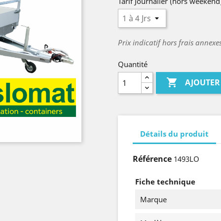
Tarif Journalier (hors weekend
Prix indicatif hors frais annex
Quantité

AJOUTER
Détails du produit
Référence
1493LO
Fiche technique
Marque