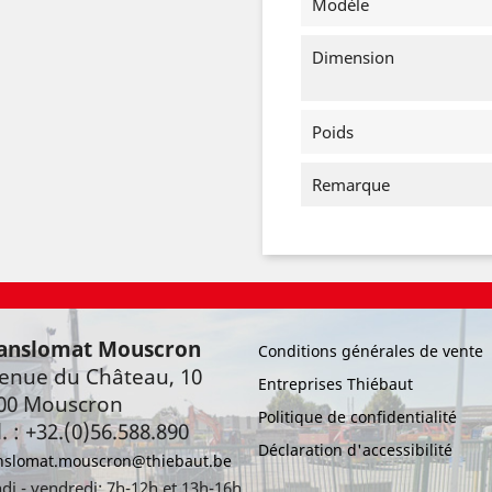
Modèle
Dimension
Poids
Remarque
anslomat Mouscron
Conditions générales de vente
enue du Château, 10
Entreprises Thiébaut
00 Mouscron
Politique de confidentialité
l. : +32.(0)56.588.890
Déclaration d'accessibilité
nslomat.mouscron@thiebaut.be
di - vendredi: 7h-12h et 13h-16h