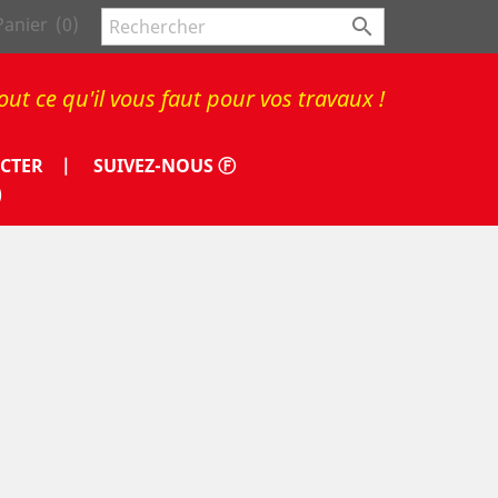
Panier
(0)

out ce qu'il vous faut pour vos travaux !
CTER |
SUIVEZ-NOUS Ⓕ
)