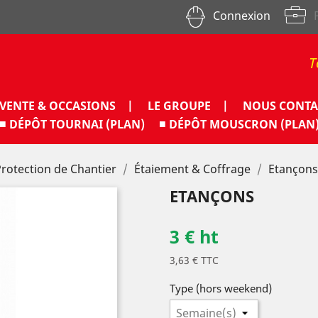
Connexion
T
VENTE & OCCASIONS |
LE GROUPE |
NOUS CONTA
■ DÉPÔT TOURNAI (PLAN)
■ DÉPÔT MOUSCRON (PLAN
Protection de Chantier
Étaiement & Coffrage
Etançons
ETANÇONS
3 € ht
3,63 € TTC
Type (hors weekend)