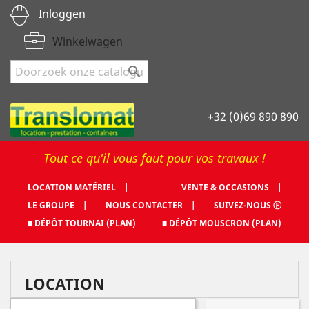
Inloggen
Winkelwagen

+32 (0)69 890 890
Tout ce qu'il vous faut pour vos travaux !
LOCATION MATÉRIEL |
VENTE & OCCASIONS |
LE GROUPE |
NOUS CONTACTER |
SUIVEZ-NOUS Ⓕ
■ DÉPÔT TOURNAI (PLAN)
■ DÉPÔT MOUSCRON (PLAN)
LOCATION