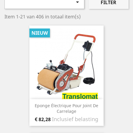

FILTER
Item 1-21 van 406 in totaal item(s)
NIEUW
Eponge Électrique Pour Joint De
Carrelage
Prijs
Inclusief belasting
€ 82,28