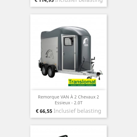
€ 114,95
Remorque VAN À 2 Chevaux 2
Essieux - 2.0T
Prijs
Inclusief belasting
€ 66,55