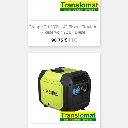
Groupe Tri 380V - 43.5Kva - Tractable
- Reservoir 92 L - Diesel
Prix
TTC
90,75 €