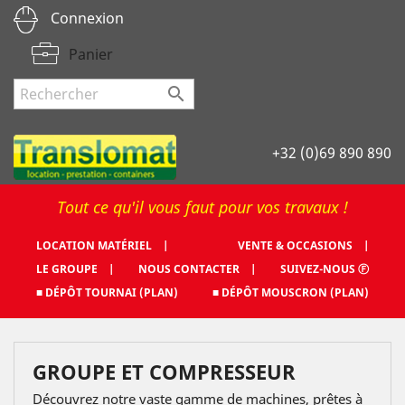
Connexion
Panier

+32 (0)69 890 890
Tout ce qu'il vous faut pour vos travaux !
LOCATION MATÉRIEL |
VENTE & OCCASIONS |
LE GROUPE |
NOUS CONTACTER |
SUIVEZ-NOUS Ⓕ
■ DÉPÔT TOURNAI (PLAN)
■ DÉPÔT MOUSCRON (PLAN)
GROUPE ET COMPRESSEUR
Découvrez notre vaste gamme de machines, prêtes à