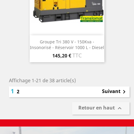
Groupe Tri 380 V - 150Kva -
Insonorisé - Réservoir 1000 L - Diesel
Prix
TTC
145,20 €
Affichage 1-21 de 38 article(s)
1
Suivant
2

Retour en haut
