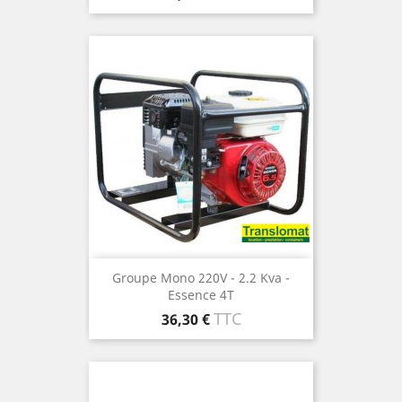
Groupe Mono 220V - 2.2 Kva -
Essence 4T
Prix
TTC
36,30 €