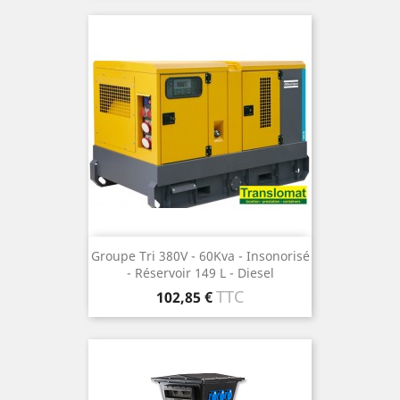
Groupe Tri 380V - 60Kva - Insonorisé
- Réservoir 149 L - Diesel
Prix
TTC
102,85 €