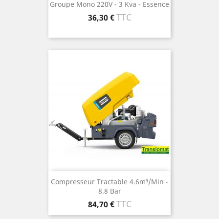
Groupe Mono 220V - 3 Kva - Essence
Prix
TTC
36,30 €
Compresseur Tractable 4.6m³/min -
8.8 Bar
Prix
TTC
84,70 €