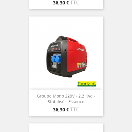
Prix
TTC
36,30 €
Groupe Mono 220V - 2.2 Kva -
Stabilisé - Essence
Prix
TTC
36,30 €