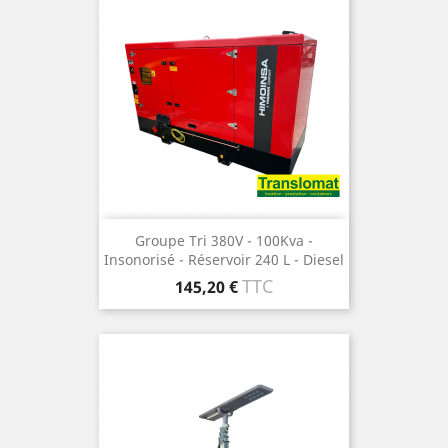
Groupe Tri 380V - 100Kva -
Insonorisé - Réservoir 240 L - Diesel
Prix
TTC
145,20 €