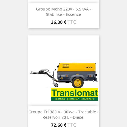
Groupe Mono 220v - 5.5KVA -
Stabilisé - Essence
Prix
TTC
36,30 €
Groupe Tri 380 V - 30kva - Tractable -
Réservoir 80 L - Diesel
Prix
TTC
72,60 €