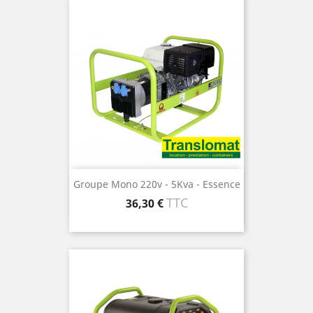
Groupe Mono 220v - 5Kva - Essence
Prix
TTC
36,30 €