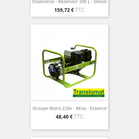
Insonorisé - Réservoir 390 L - Diesel
Prix
TTC
159,72 €
Groupe Mono 220v - 8Kva - Essence
Prix
TTC
48,40 €