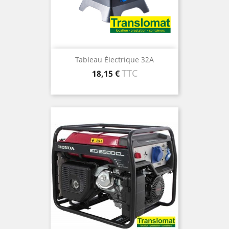
Tableau Électrique 32A
Prix
TTC
18,15 €