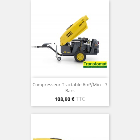
Compresseur Tractable 6m³/min - 7
Bars
Prix
TTC
108,90 €