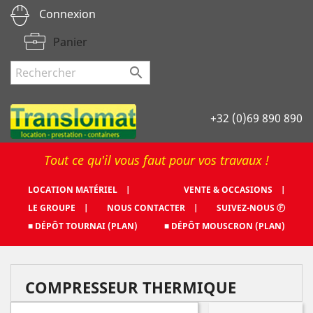
Connexion
Panier

+32 (0)69 890 890
Tout ce qu'il vous faut pour vos travaux !
LOCATION MATÉRIEL |
VENTE & OCCASIONS |
LE GROUPE |
NOUS CONTACTER |
SUIVEZ-NOUS Ⓕ
■ DÉPÔT TOURNAI (PLAN)
■ DÉPÔT MOUSCRON (PLAN)
COMPRESSEUR THERMIQUE