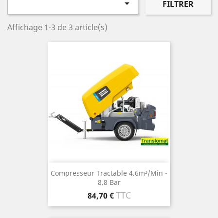

FILTRER
Affichage 1-3 de 3 article(s)
Compresseur Tractable 4.6m³/min -
8.8 Bar
Prix
TTC
84,70 €