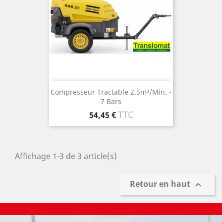
Compresseur Tractable 2.5m³/min. -
7 Bars
Prix
TTC
54,45 €
Affichage 1-3 de 3 article(s)
Retour en haut
